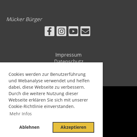
Mücker Bürger
Impressum
Datenschutz
Cookies werden zur Benutzerführung
und Webanalyse verwendet und helfen
dabei, diese Webseite zu verbessern.
Durch die weitere Nutzung dieser
Webseite erklären Sie sich mit unserer
Cookie-Richtlinie einverstanden.
Copyright Mücker Bürger 2021
Mehr Infos
Ablehnen
Akzeptieren